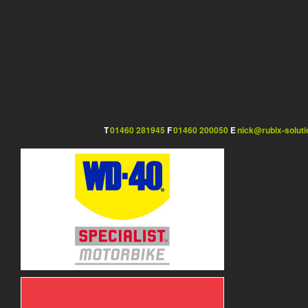
T
01460 281945
F
01460 200050
E
nick@rubix-soluti