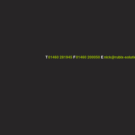
T
01460 281945
F
01460 200050
E
nick@rubix-soluti