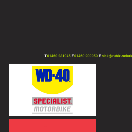
T
01460 281945
F
01460 200050
E
nick@rubix-soluti