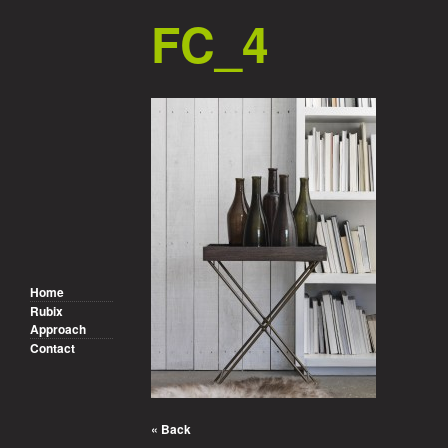
FC_4
Home
Rubix
Approach
Contact
« Back