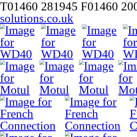
T
01460 281945
F
01460 20
solutions.co.uk